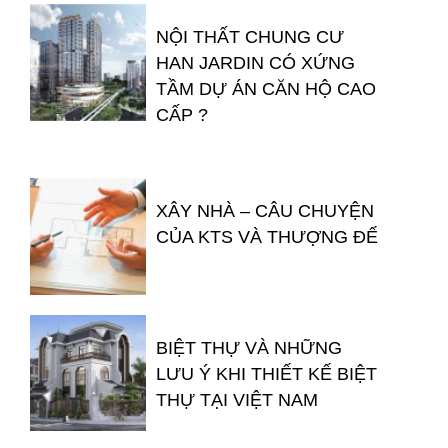
NỘI THẤT CHUNG CƯ
HAN JARDIN CÓ XỨNG
TẦM DỰ ÁN CĂN HỘ CAO
CẤP ?
XÂY NHÀ – CÂU CHUYỆN
CỦA KTS VÀ THƯỢNG ĐẾ
BIỆT THỰ VÀ NHỮNG
LƯU Ý KHI THIẾT KẾ BIỆT
THỰ TẠI VIỆT NAM