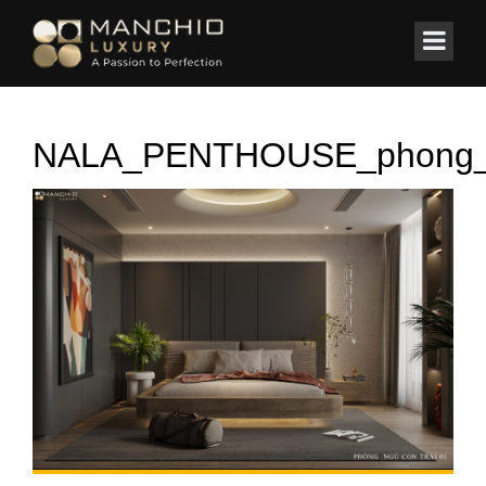
id="homepagex">
Home
/
Thi công nội thất
/
NALA PENTHOUSE
NALA_PENTHOUSE_phong_