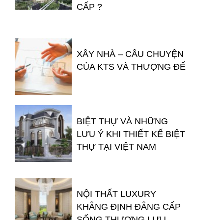
CẤP ?
XÂY NHÀ – CÂU CHUYỆN
CỦA KTS VÀ THƯỢNG ĐẾ
BIỆT THỰ VÀ NHỮNG
LƯU Ý KHI THIẾT KẾ BIỆT
THỰ TẠI VIỆT NAM
NỘI THẤT LUXURY
KHẲNG ĐỊNH ĐẲNG CẤP
SỐNG THƯỢNG LƯU