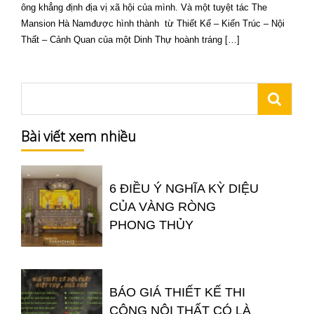
ông khẳng định địa vị xã hội của mình. Và một tuyệt tác The
Mansion Hà Namđược hình thành từ Thiết Kế – Kiến Trúc – Nội
Thất – Cảnh Quan của một Dinh Thự hoành tráng […]
Bài viết xem nhiều
6 ĐIỀU Ý NGHĨA KỲ DIỆU
CỦA VÀNG RÒNG
PHONG THỦY
BÁO GIÁ THIẾT KẾ THI
CÔNG NỘI THẤT CÓ LÀ