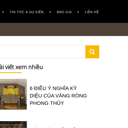
TIN TỨC & SỰ KIỆN
BÁO GIÁ
LIÊN HỆ
ài viết xem nhiều
6 ĐIỀU Ý NGHĨA KỲ
DIỆU CỦA VÀNG RÒNG
PHONG THỦY