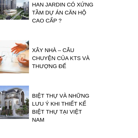
HAN JARDIN CÓ XỨNG
TẦM DỰ ÁN CĂN HỘ
CAO CẤP ?
XÂY NHÀ – CÂU
CHUYỆN CỦA KTS VÀ
THƯỢNG ĐẾ
BIỆT THỰ VÀ NHỮNG
LƯU Ý KHI THIẾT KẾ
BIỆT THỰ TẠI VIỆT
NAM