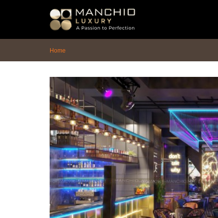
id="homepagex">
Home