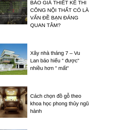
BÁO GIÁ THIẾT KẾ THI
CÔNG NỘI THẤT CÓ LÀ
VẤN ĐỀ BẠN ĐÁNG
QUAN TÂM?
Xây nhà tháng 7 – Vu
Lan báo hiếu ” được”
nhiều hơn ” mất”
Cách chọn đồ gỗ theo
khoa học phong thủy ngũ
hành