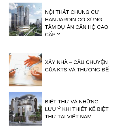
NỘI THẤT CHUNG CƯ
HAN JARDIN CÓ XỨNG
TẦM DỰ ÁN CĂN HỘ CAO
CẤP ?
XÂY NHÀ – CÂU CHUYỆN
CỦA KTS VÀ THƯỢNG ĐẾ
BIỆT THỰ VÀ NHỮNG
LƯU Ý KHI THIẾT KẾ BIỆT
THỰ TẠI VIỆT NAM