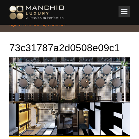
id="homepagex">
Home
/
Tin Tức & Sự Kiện
/
TẬN HƯỞNG KÌ NGHỈ VỚI KHÔNG GIAN
NỘI THẤT KHÁCH SẠN CAO CẤP
73c31787a2d0508e09c1