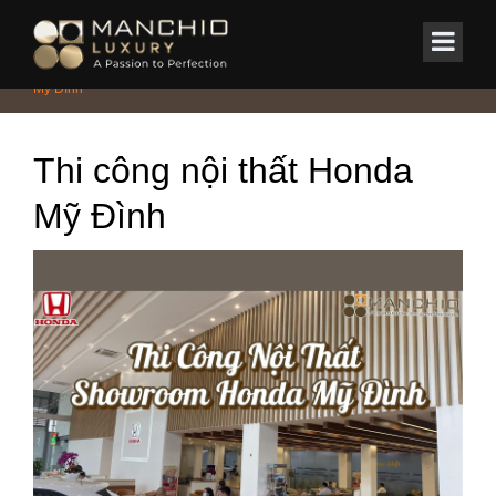
id="homepagex">
Home
/
Tin Tức & Sự Kiện
/
Thi công nội thất Showroom Ô Tô Honda
Mỹ Đình
Thi công nội thất Honda
Mỹ Đình