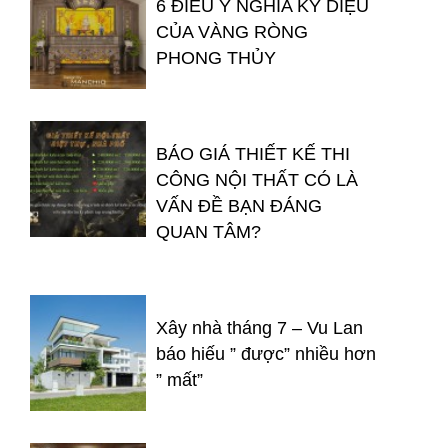
6 ĐIỀU Ý NGHĨA KỲ DIỆU
CỦA VÀNG RÒNG
PHONG THỦY
BÁO GIÁ THIẾT KẾ THI
CÔNG NỘI THẤT CÓ LÀ
VẤN ĐỀ BẠN ĐÁNG
QUAN TÂM?
Xây nhà tháng 7 – Vu Lan
báo hiếu ” được” nhiều hơn
” mất”