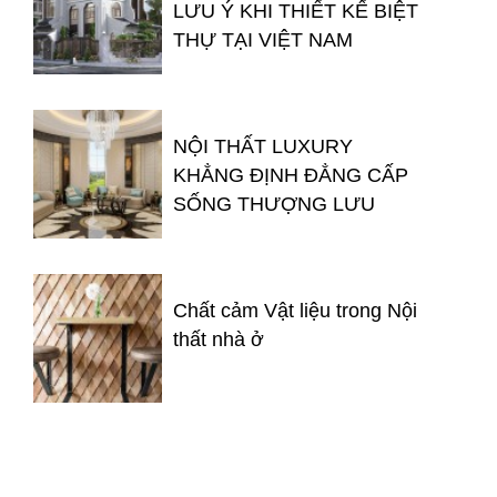
LƯU Ý KHI THIẾT KẾ BIỆT
THỰ TẠI VIỆT NAM
NỘI THẤT LUXURY
KHẲNG ĐỊNH ĐẲNG CẤP
SỐNG THƯỢNG LƯU
Chất cảm Vật liệu trong Nội
thất nhà ở