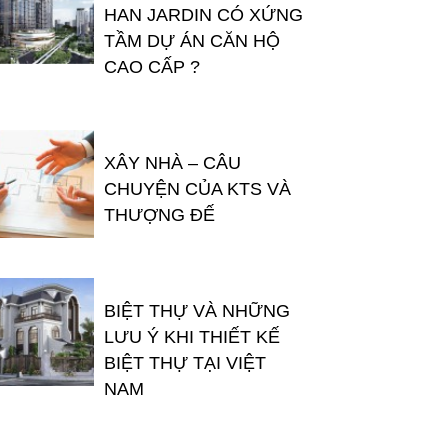
HAN JARDIN CÓ XỨNG
TẦM DỰ ÁN CĂN HỘ
CAO CẤP ?
XÂY NHÀ – CÂU
CHUYỆN CỦA KTS VÀ
THƯỢNG ĐẾ
BIỆT THỰ VÀ NHỮNG
LƯU Ý KHI THIẾT KẾ
BIỆT THỰ TẠI VIỆT
NAM