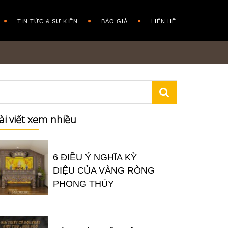
TIN TỨC & SỰ KIỆN
BÁO GIÁ
LIÊN HỆ
ài viết xem nhiều
6 ĐIỀU Ý NGHĨA KỲ
DIỆU CỦA VÀNG RÒNG
PHONG THỦY