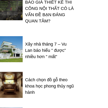
BÁO GIÁ THIẾT KẾ THI
CÔNG NỘI THẤT CÓ LÀ
VẤN ĐỀ BẠN ĐÁNG
QUAN TÂM?
Xây nhà tháng 7 – Vu
Lan báo hiếu ” được”
nhiều hơn ” mất”
Cách chọn đồ gỗ theo
khoa học phong thủy ngũ
hành