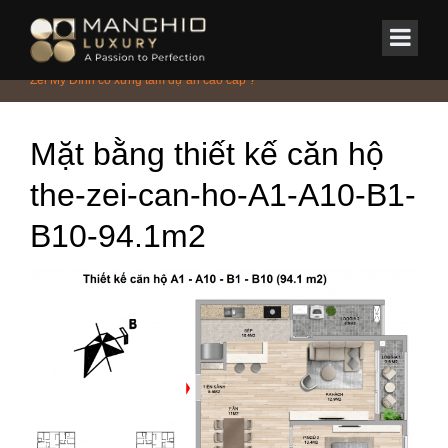
id="homepagex">
Home
/
Tin Tức & Sự Kiện
/
Phong cách
/
Thiết kế nội thất căn hộ The
Zei Mỹ Đình có xứng tầm dự án cao cấp ?
Mặt bằng thiết kế căn hộ
the-zei-can-ho-A1-A10-B1-
B10-94.1m2