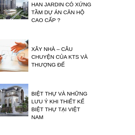
HAN JARDIN CÓ XỨNG
TẦM DỰ ÁN CĂN HỘ
CAO CẤP ?
XÂY NHÀ – CÂU
CHUYỆN CỦA KTS VÀ
THƯỢNG ĐẾ
BIỆT THỰ VÀ NHỮNG
LƯU Ý KHI THIẾT KẾ
BIỆT THỰ TẠI VIỆT
NAM