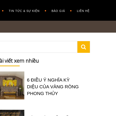
TIN TỨC & SỰ KIỆN
BÁO GIÁ
LIÊN HỆ
ài viết xem nhiều
6 ĐIỀU Ý NGHĨA KỲ
DIỆU CỦA VÀNG RÒNG
PHONG THỦY