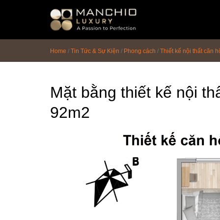
id="homepagex">
Home
/
Tin Tức & Sự Kiện
/
Phong cách
/
Thiết kế nội thất căn
Mặt bằng thiết kế nội th
92m2