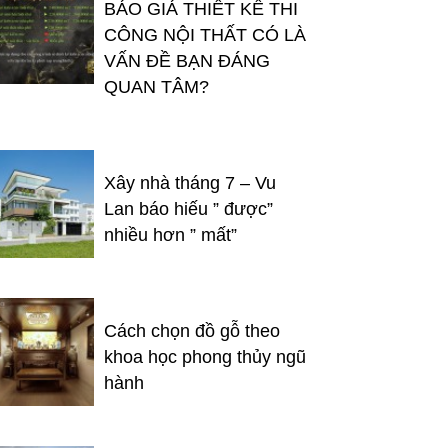
BÁO GIÁ THIẾT KẾ THI
CÔNG NỘI THẤT CÓ LÀ
VẤN ĐỀ BẠN ĐÁNG
QUAN TÂM?
Xây nhà tháng 7 – Vu
Lan báo hiếu ” được”
nhiều hơn ” mất”
Cách chọn đồ gỗ theo
khoa học phong thủy ngũ
hành