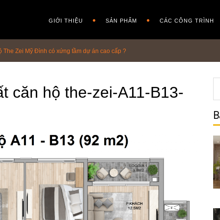
GIỚI THIỆU
SẢN PHẨM
CÁC CÔNG TRÌNH
 hộ The Zei Mỹ Đình có xứng tầm dự án cao cấp ?
ất căn hộ the-zei-A11-B13-
B