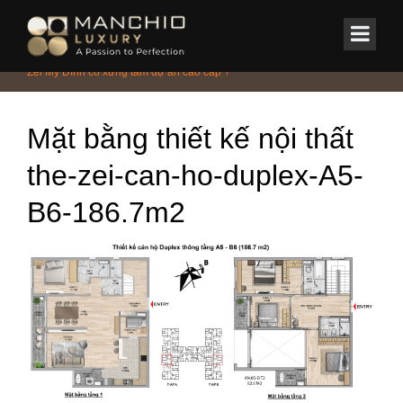
id="homepagex">
Home
/
Tin Tức & Sự Kiện
/
Phong cách
/
Thiết kế nội thất căn hộ The
Zei Mỹ Đình có xứng tầm dự án cao cấp ?
Mặt bằng thiết kế nội thất
the-zei-can-ho-duplex-A5-
B6-186.7m2