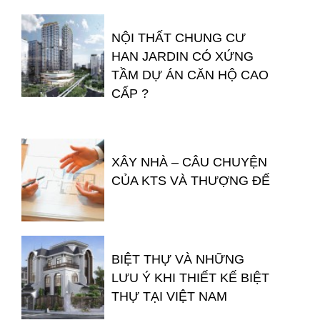
NỘI THẤT CHUNG CƯ
HAN JARDIN CÓ XỨNG
TẦM DỰ ÁN CĂN HỘ CAO
CẤP ?
XÂY NHÀ – CÂU CHUYỆN
CỦA KTS VÀ THƯỢNG ĐẾ
BIỆT THỰ VÀ NHỮNG
LƯU Ý KHI THIẾT KẾ BIỆT
THỰ TẠI VIỆT NAM