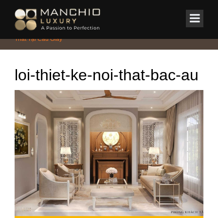
id="homepagex">
Home
/
Tin Tức & Sự Kiện
/
Báo Giá Mới Nhất Dịch Vụ Thiết Kế Nội
Thất Tại Cầu Giấy
loi-thiet-ke-noi-that-bac-au