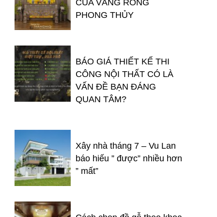
CỦA VÀNG RÒNG
PHONG THỦY
BÁO GIÁ THIẾT KẾ THI
CÔNG NỘI THẤT CÓ LÀ
VẤN ĐỀ BẠN ĐÁNG
QUAN TÂM?
Xây nhà tháng 7 – Vu Lan
báo hiếu ” được” nhiều hơn
” mất”