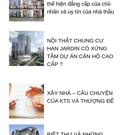
thể hiện đẳng cấp của chủ
nhân và uy tín của nhà thầu
NỘI THẤT CHUNG CƯ
HAN JARDIN CÓ XỨNG
TẦM DỰ ÁN CĂN HỘ CAO
CẤP ?
XÂY NHÀ – CÂU CHUYỆN
CỦA KTS VÀ THƯỢNG ĐẾ
BIỆT THỰ VÀ NHỮNG