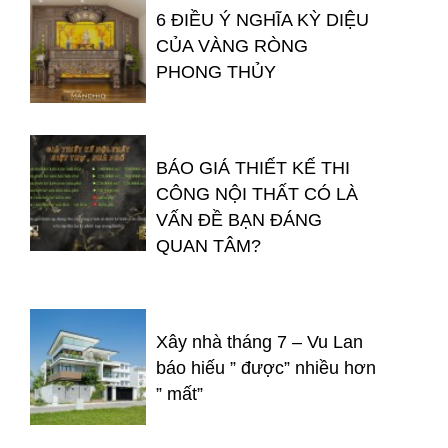
6 ĐIỀU Ý NGHĨA KỲ DIỆU
CỦA VÀNG RÒNG
PHONG THỦY
BÁO GIÁ THIẾT KẾ THI
CÔNG NỘI THẤT CÓ LÀ
VẤN ĐỀ BẠN ĐÁNG
QUAN TÂM?
Xây nhà tháng 7 – Vu Lan
báo hiếu ” được” nhiều hơn
” mất”