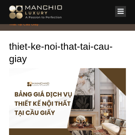
id="homepagex">
Home
/
Tin Tức & Sự Kiện
/
Báo Giá Mới Nhất Dịch Vụ Thiết Kế Nội
Thất Tại Cầu Giấy
thiet-ke-noi-that-tai-cau-
giay