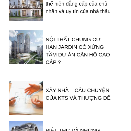
thể hiện đẳng cấp của chủ
nhân và uy tín của nhà thầu
NỘI THẤT CHUNG CƯ
HAN JARDIN CÓ XỨNG
TẦM DỰ ÁN CĂN HỘ CAO
CẤP ?
XÂY NHÀ – CÂU CHUYỆN
CỦA KTS VÀ THƯỢNG ĐẾ
BIỆT THỰ VÀ NHỮNG