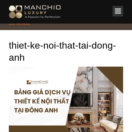
id="homepagex">
Home
/
Tin Tức & Sự Kiện
/
Báo Giá Thiết Kế Nội Thất Tại Đông Anh
Chi Tiết Nhất
thiet-ke-noi-that-tai-dong-
anh