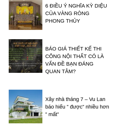
6 ĐIỀU Ý NGHĨA KỲ DIỆU
CỦA VÀNG RÒNG
PHONG THỦY
BÁO GIÁ THIẾT KẾ THI
CÔNG NỘI THẤT CÓ LÀ
VẤN ĐỀ BẠN ĐÁNG
QUAN TÂM?
Xây nhà tháng 7 – Vu Lan
báo hiếu ” được” nhiều hơn
” mất”