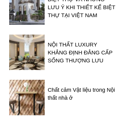
LƯU Ý KHI THIẾT KẾ BIỆT
THỰ TẠI VIỆT NAM
NỘI THẤT LUXURY
KHẲNG ĐỊNH ĐẲNG CẤP
SỐNG THƯỢNG LƯU
Chất cảm Vật liệu trong Nội
thất nhà ở