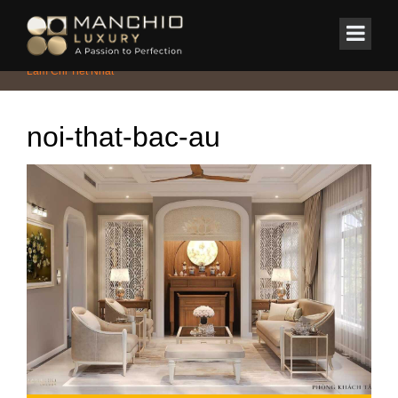
id="homepagex">
Home
/
Tin Tức & Sự Kiện
/
Báo Giá Dịch Vụ Thiết Kế Nội Thất Tại Gia
Lâm Chi Tiết Nhất
noi-that-bac-au