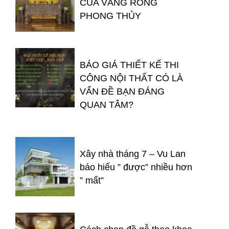
CỦA VÀNG RÒNG
PHONG THỦY
BÁO GIÁ THIẾT KẾ THI
CÔNG NỘI THẤT CÓ LÀ
VẤN ĐỀ BẠN ĐÁNG
QUAN TÂM?
Xây nhà tháng 7 – Vu Lan
báo hiếu ” được” nhiều hơn
” mất”