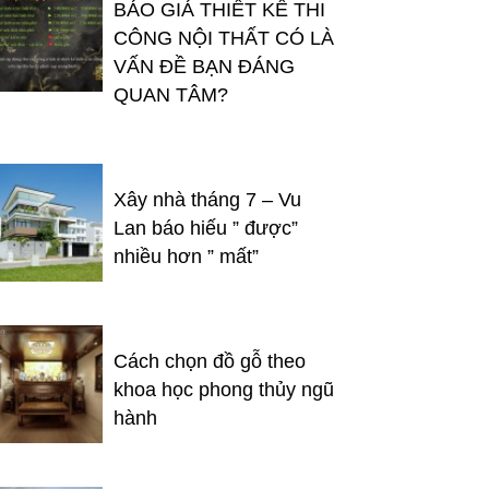
BÁO GIÁ THIẾT KẾ THI
CÔNG NỘI THẤT CÓ LÀ
VẤN ĐỀ BẠN ĐÁNG
QUAN TÂM?
Xây nhà tháng 7 – Vu
Lan báo hiếu ” được”
nhiều hơn ” mất”
Cách chọn đồ gỗ theo
khoa học phong thủy ngũ
hành