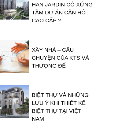
HAN JARDIN CÓ XỨNG
TẦM DỰ ÁN CĂN HỘ
CAO CẤP ?
XÂY NHÀ – CÂU
CHUYỆN CỦA KTS VÀ
THƯỢNG ĐẾ
BIỆT THỰ VÀ NHỮNG
LƯU Ý KHI THIẾT KẾ
BIỆT THỰ TẠI VIỆT
NAM