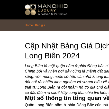
id="homepagex">
Home
/
Báo giá
Cập Nhật Bảng Giá Dịch
Long Biên 2024
Long Biên là một quận nằm ở phía Đông bắc của 
Chính bởi vậy nên nơi đây cũng là mảnh đất đan
sống, với mong muốn sở hữu căn nhà khang tran
đòi hỏi rất nhiều kinh nghiệm và sự am hiểu về 
thất tại Long Biên ra đời nhằm hỗ trợ gia chủ g
có đặc điểm ra sao? Hãy cùng Manchio tìm hiểu 
Một số thông tin tổng quan v
Quận Long Biên nằm ở phía Đông Bắc của thủ đ