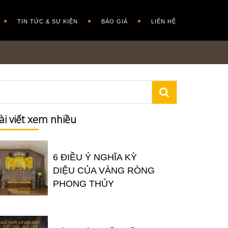
TIN TỨC & SỰ KIỆN
BÁO GIÁ
LIÊN HỆ
ài viết xem nhiều
6 ĐIỀU Ý NGHĨA KỲ
DIỆU CỦA VÀNG RÒNG
PHONG THỦY