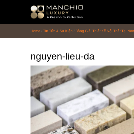
id="homepagex">
Home
/
Tin Tức & Sự Kiện
/
Bảng Giá Thiết Kế Nội Thất Tại Na
nguyen-lieu-da