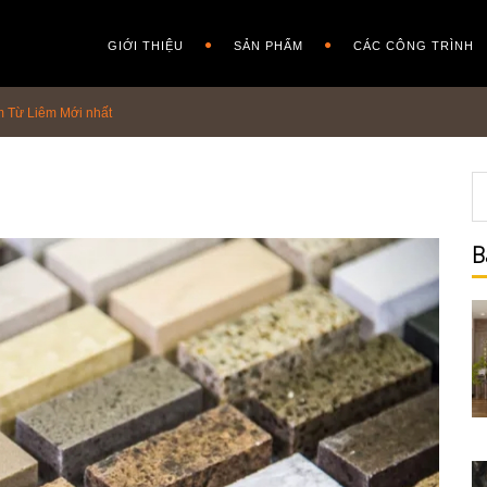
GIỚI THIỆU
SẢN PHẨM
CÁC CÔNG TRÌNH
m Từ Liêm Mới nhất
B