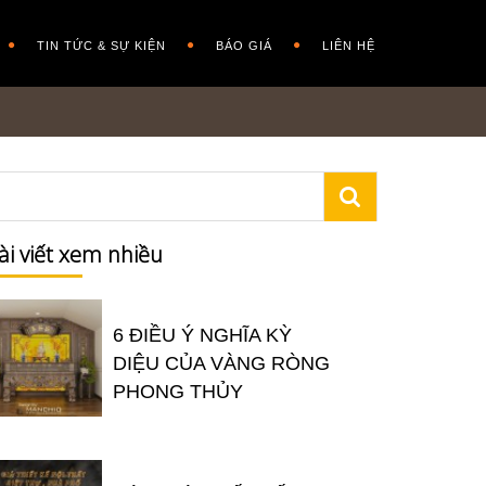
TIN TỨC & SỰ KIỆN
BÁO GIÁ
LIÊN HỆ
ài viết xem nhiều
6 ĐIỀU Ý NGHĨA KỲ
DIỆU CỦA VÀNG RÒNG
PHONG THỦY