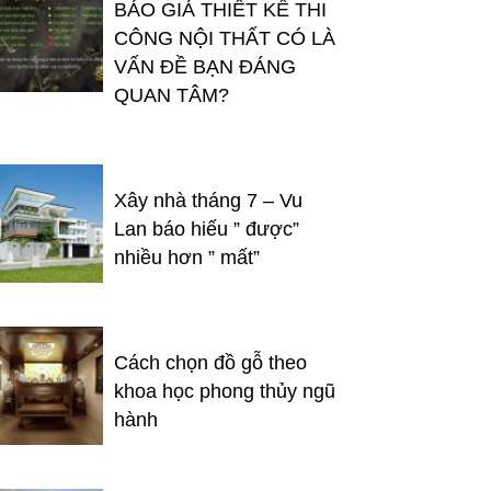
BÁO GIÁ THIẾT KẾ THI
CÔNG NỘI THẤT CÓ LÀ
VẤN ĐỀ BẠN ĐÁNG
QUAN TÂM?
Xây nhà tháng 7 – Vu
Lan báo hiếu ” được”
nhiều hơn ” mất”
Cách chọn đồ gỗ theo
khoa học phong thủy ngũ
hành