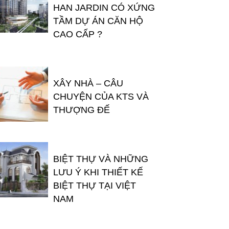
HAN JARDIN CÓ XỨNG
TẦM DỰ ÁN CĂN HỘ
CAO CẤP ?
XÂY NHÀ – CÂU
CHUYỆN CỦA KTS VÀ
THƯỢNG ĐẾ
BIỆT THỰ VÀ NHỮNG
LƯU Ý KHI THIẾT KẾ
BIỆT THỰ TẠI VIỆT
NAM