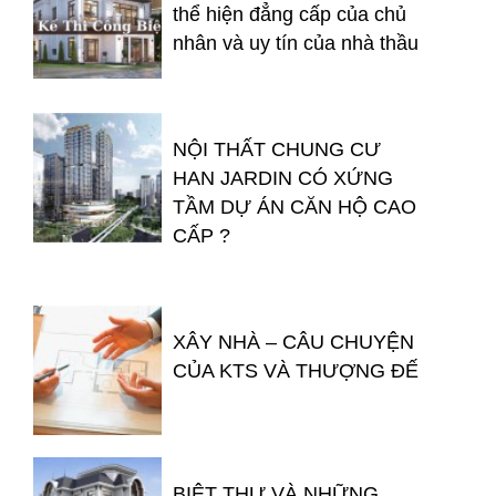
thể hiện đẳng cấp của chủ
nhân và uy tín của nhà thầu
NỘI THẤT CHUNG CƯ
HAN JARDIN CÓ XỨNG
TẦM DỰ ÁN CĂN HỘ CAO
CẤP ?
XÂY NHÀ – CÂU CHUYỆN
CỦA KTS VÀ THƯỢNG ĐẾ
BIỆT THỰ VÀ NHỮNG