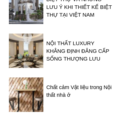
LƯU Ý KHI THIẾT KẾ BIỆT
THỰ TẠI VIỆT NAM
NỘI THẤT LUXURY
KHẲNG ĐỊNH ĐẲNG CẤP
SỐNG THƯỢNG LƯU
Chất cảm Vật liệu trong Nội
thất nhà ở