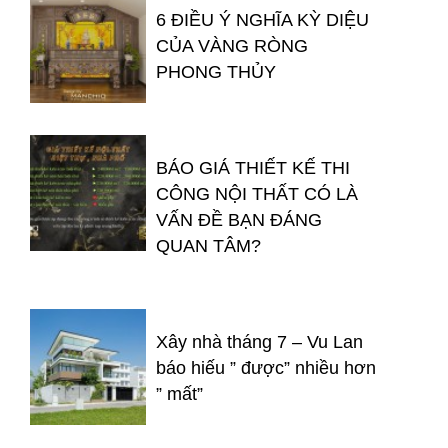
6 ĐIỀU Ý NGHĨA KỲ DIỆU
CỦA VÀNG RÒNG
PHONG THỦY
BÁO GIÁ THIẾT KẾ THI
CÔNG NỘI THẤT CÓ LÀ
VẤN ĐỀ BẠN ĐÁNG
QUAN TÂM?
Xây nhà tháng 7 – Vu Lan
báo hiếu ” được” nhiều hơn
” mất”