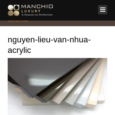
id="homepagex">
Home
/
Tin Tức & Sự Kiện
/
Bảng Giá Thiết Kế Nội Thất Tại Nam Từ
Liêm Mới nhất
nguyen-lieu-van-nhua-
acrylic