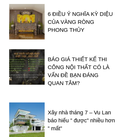
6 ĐIỀU Ý NGHĨA KỲ DIỆU
CỦA VÀNG RÒNG
PHONG THỦY
BÁO GIÁ THIẾT KẾ THI
CÔNG NỘI THẤT CÓ LÀ
VẤN ĐỀ BẠN ĐÁNG
QUAN TÂM?
Xây nhà tháng 7 – Vu Lan
báo hiếu ” được” nhiều hơn
” mất”