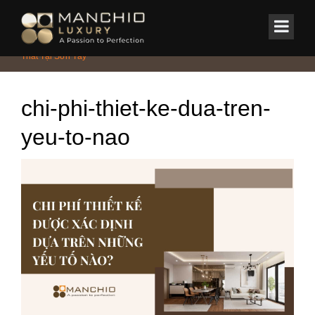
id="homepagex">
Home
/
Tin Tức & Sự Kiện
/
Bảng Giá Chi Tiết Dịch Vụ Thiết Kế Nội
Thất Tại Sơn Tây
chi-phi-thiet-ke-dua-tren-
yeu-to-nao