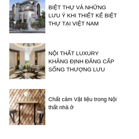
BIỆT THỰ VÀ NHỮNG
LƯU Ý KHI THIẾT KẾ BIỆT
THỰ TẠI VIỆT NAM
NỘI THẤT LUXURY
KHẲNG ĐỊNH ĐẲNG CẤP
SỐNG THƯỢNG LƯU
Chất cảm Vật liệu trong Nội
thất nhà ở