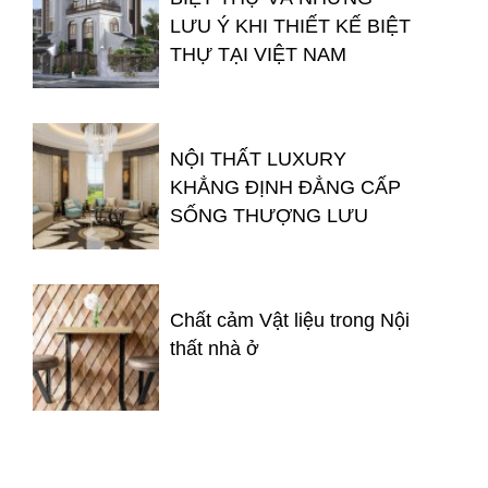
LƯU Ý KHI THIẾT KẾ BIỆT
THỰ TẠI VIỆT NAM
NỘI THẤT LUXURY
KHẲNG ĐỊNH ĐẲNG CẤP
SỐNG THƯỢNG LƯU
Chất cảm Vật liệu trong Nội
thất nhà ở