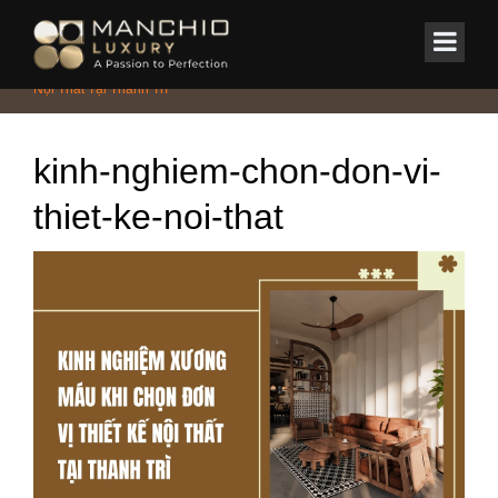
id="homepagex">
Home
/
Tin Tức & Sự Kiện
/
Tin tức
/
Cập Nhật Báo Giá Chi Tiết Thiết Kế
Nội Thất Tại Thanh Trì
kinh-nghiem-chon-don-vi-
thiet-ke-noi-that