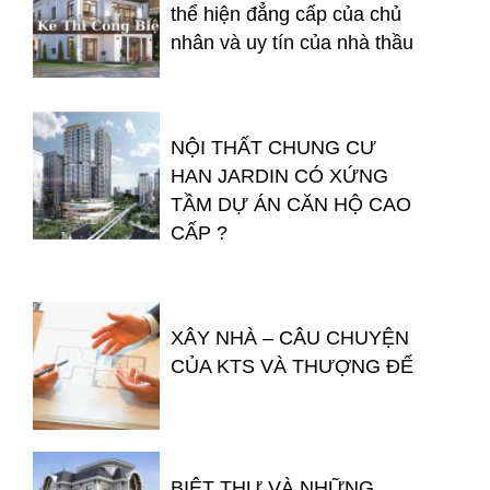
thể hiện đẳng cấp của chủ
nhân và uy tín của nhà thầu
NỘI THẤT CHUNG CƯ
HAN JARDIN CÓ XỨNG
TẦM DỰ ÁN CĂN HỘ CAO
CẤP ?
XÂY NHÀ – CÂU CHUYỆN
CỦA KTS VÀ THƯỢNG ĐẾ
BIỆT THỰ VÀ NHỮNG