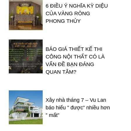
6 ĐIỀU Ý NGHĨA KỲ DIỆU
CỦA VÀNG RÒNG
PHONG THỦY
BÁO GIÁ THIẾT KẾ THI
CÔNG NỘI THẤT CÓ LÀ
VẤN ĐỀ BẠN ĐÁNG
QUAN TÂM?
Xây nhà tháng 7 – Vu Lan
báo hiếu ” được” nhiều hơn
” mất”