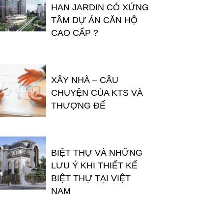
HAN JARDIN CÓ XỨNG
TẦM DỰ ÁN CĂN HỘ
CAO CẤP ?
XÂY NHÀ – CÂU
CHUYỆN CỦA KTS VÀ
THƯỢNG ĐẾ
BIỆT THỰ VÀ NHỮNG
LƯU Ý KHI THIẾT KẾ
BIỆT THỰ TẠI VIỆT
NAM