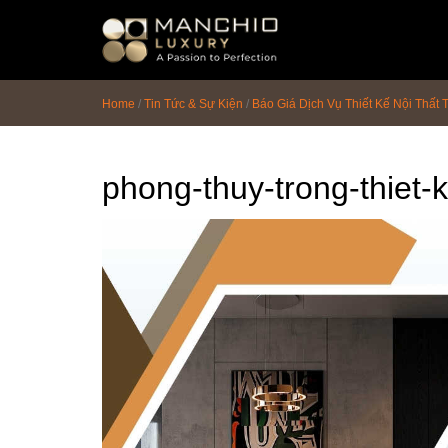
id="homepagex">
Home
/
Tin Tức & Sự Kiện
/
Báo Giá Dịch Vụ Thiết Kế Nội Thất
phong-thuy-trong-thiet-k