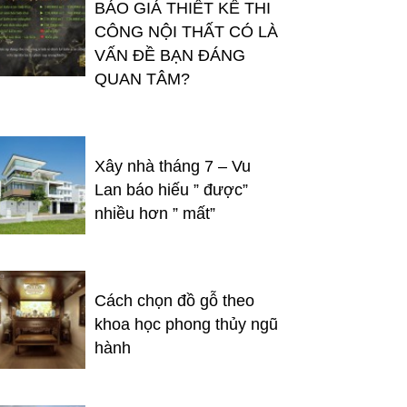
BÁO GIÁ THIẾT KẾ THI
CÔNG NỘI THẤT CÓ LÀ
VẤN ĐỀ BẠN ĐÁNG
QUAN TÂM?
Xây nhà tháng 7 – Vu
Lan báo hiếu ” được”
nhiều hơn ” mất”
Cách chọn đồ gỗ theo
khoa học phong thủy ngũ
hành