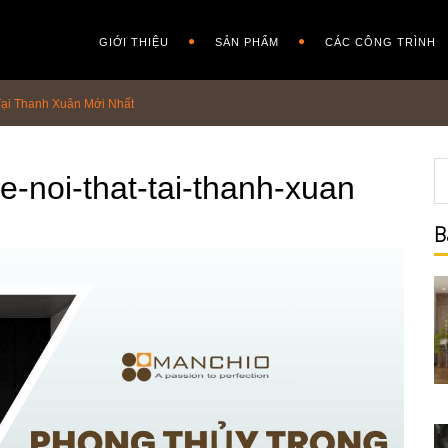
GIỚI THIỆU
SẢN PHẨM
CÁC CÔNG TRÌNH
 Tại Thanh Xuân Mới Nhất
e-noi-that-tai-thanh-xuan
B