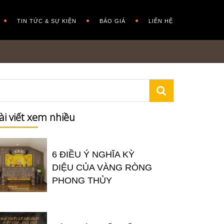
TIN TỨC & SỰ KIỆN
BÁO GIÁ
LIÊN HỆ
ài viết xem nhiều
6 ĐIỀU Ý NGHĨA KỲ
DIỆU CỦA VÀNG RÒNG
PHONG THỦY