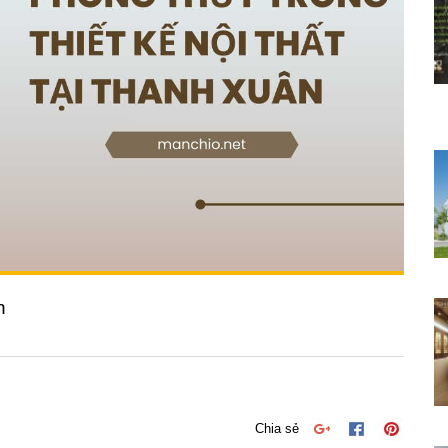
n
Chia sẻ