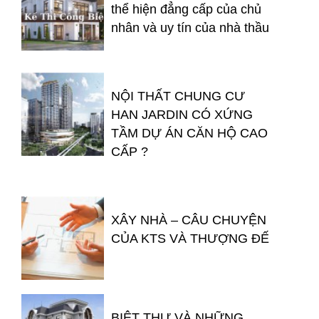
thể hiện đẳng cấp của chủ
nhân và uy tín của nhà thầu
NỘI THẤT CHUNG CƯ
HAN JARDIN CÓ XỨNG
TẦM DỰ ÁN CĂN HỘ CAO
CẤP ?
XÂY NHÀ – CÂU CHUYỆN
CỦA KTS VÀ THƯỢNG ĐẾ
BIỆT THỰ VÀ NHỮNG