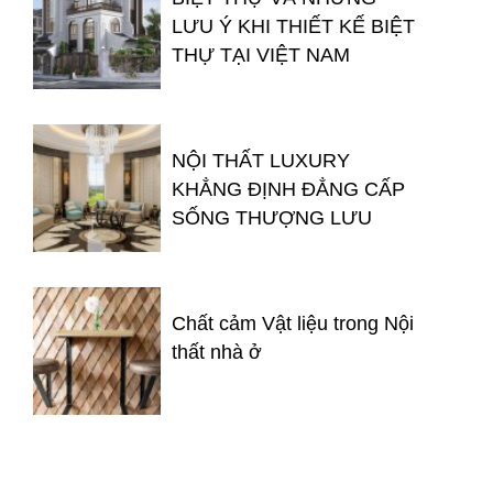
LƯU Ý KHI THIẾT KẾ BIỆT
THỰ TẠI VIỆT NAM
NỘI THẤT LUXURY
KHẲNG ĐỊNH ĐẲNG CẤP
SỐNG THƯỢNG LƯU
Chất cảm Vật liệu trong Nội
thất nhà ở