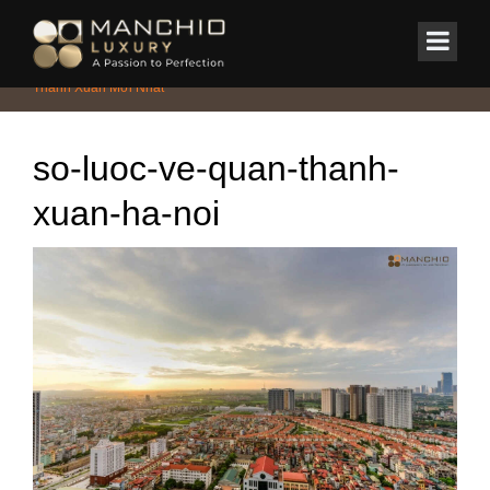
id="homepagex">
Home
/
Tin Tức & Sự Kiện
/
Báo Giá Dịch Vụ Thiết Kế Nội Thất Tại
Thanh Xuân Mới Nhất
so-luoc-ve-quan-thanh-
xuan-ha-noi