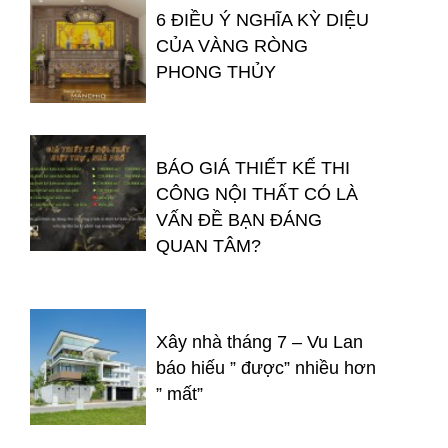
6 ĐIỀU Ý NGHĨA KỲ DIỆU
CỦA VÀNG RÒNG
PHONG THỦY
BÁO GIÁ THIẾT KẾ THI
CÔNG NỘI THẤT CÓ LÀ
VẤN ĐỀ BẠN ĐÁNG
QUAN TÂM?
Xây nhà tháng 7 – Vu Lan
báo hiếu ” được” nhiều hơn
” mất”