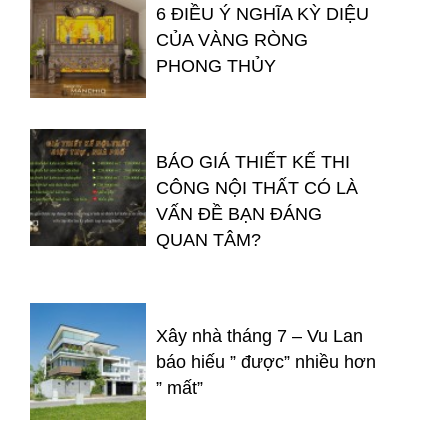
6 ĐIỀU Ý NGHĨA KỲ DIỆU
CỦA VÀNG RÒNG
PHONG THỦY
BÁO GIÁ THIẾT KẾ THI
CÔNG NỘI THẤT CÓ LÀ
VẤN ĐỀ BẠN ĐÁNG
QUAN TÂM?
Xây nhà tháng 7 – Vu Lan
báo hiếu ” được” nhiều hơn
” mất”