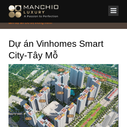
id="homepagex">
Home
/
Tin Tức & Sự Kiện
/
Thiết kế nội thất Vinhomes Smart City xứng
tầm dự án Đô thị thông minh
Dự án Vinhomes Smart
City-Tây Mỗ