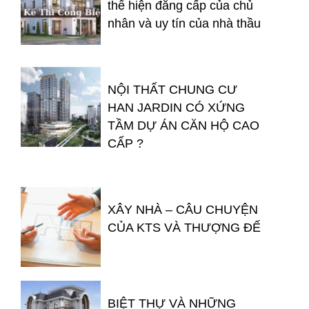
thể hiện đẳng cấp của chủ
nhân và uy tín của nhà thầu
NỘI THẤT CHUNG CƯ
HAN JARDIN CÓ XỨNG
TẦM DỰ ÁN CĂN HỘ CAO
CẤP ?
XÂY NHÀ – CÂU CHUYỆN
CỦA KTS VÀ THƯỢNG ĐẾ
BIỆT THỰ VÀ NHỮNG