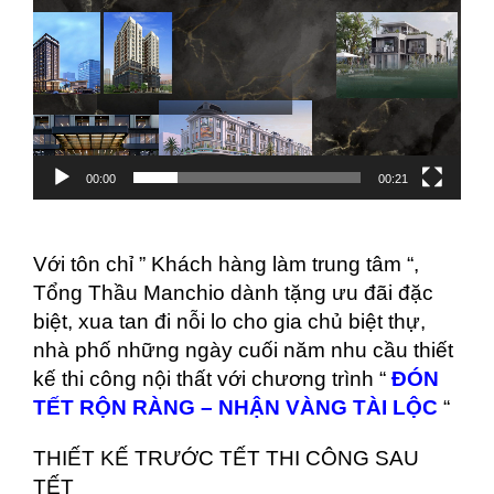
Trình
chơi
Video
00:00
00:21
Với tôn chỉ ” Khách hàng làm trung tâm “,
Tổng Thầu Manchio dành tặng ưu đãi đặc
biệt, xua tan đi nỗi lo cho gia chủ biệt thự,
nhà phố những ngày cuối năm nhu cầu thiết
kế thi công nội thất với chương trình “
ĐÓN
TẾT RỘN RÀNG – NHẬN VÀNG TÀI LỘC
“
THIẾT KẾ TRƯỚC TẾT THI CÔNG SAU
TẾT