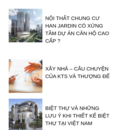
NỘI THẤT CHUNG CƯ
HAN JARDIN CÓ XỨNG
TẦM DỰ ÁN CĂN HỘ CAO
CẤP ?
XÂY NHÀ – CÂU CHUYỆN
CỦA KTS VÀ THƯỢNG ĐẾ
BIỆT THỰ VÀ NHỮNG
LƯU Ý KHI THIẾT KẾ BIỆT
THỰ TẠI VIỆT NAM