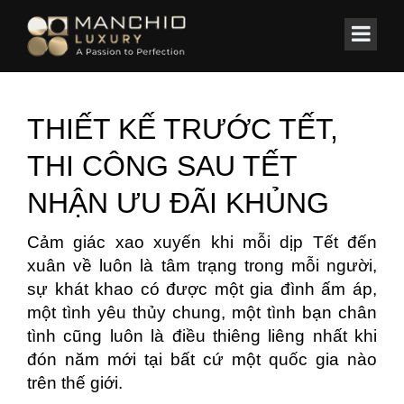
id="homepagex">
Home
/
Tin Tức & Sự Kiện
THIẾT KẾ TRƯỚC TẾT,
THI CÔNG SAU TẾT
NHẬN ƯU ĐÃI KHỦNG
Cảm giác xao xuyến khi mỗi dịp Tết đến
xuân về luôn là tâm trạng trong mỗi người,
sự khát khao có được một gia đình ấm áp,
một tình yêu thủy chung, một tình bạn chân
tình cũng luôn là điều thiêng liêng nhất khi
đón năm mới tại bất cứ một quốc gia nào
trên thế giới.