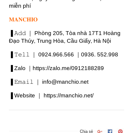
miễn phí
𝐌𝐀𝐍𝐂𝐇𝐈𝐎
▐ 𝙰𝚍𝚍 ｜ Phòng 205, Tòa nhà 17T1 Hoàng
Đạo Thúy, Trung Hòa, Cầu Giấy, Hà Nội
▐ 𝚃𝚎𝚕𝚕 ｜ 0924.966.566 ｜0936. 552.998
▐ Zalo ｜
https://zalo.me/0912188289
▐ 𝙴𝚖𝚊𝚒𝚕 ｜ info@manchio.net
▐ Website ｜
https://manchio.net/
Chia sẻ