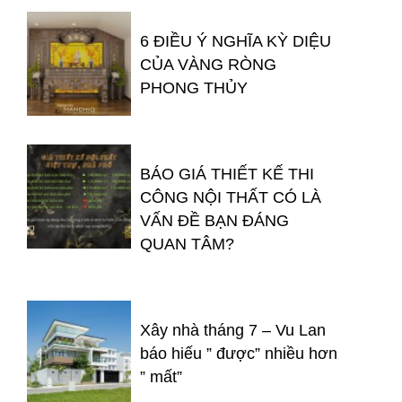
6 ĐIỀU Ý NGHĨA KỲ DIỆU
CỦA VÀNG RÒNG
PHONG THỦY
BÁO GIÁ THIẾT KẾ THI
CÔNG NỘI THẤT CÓ LÀ
VẤN ĐỀ BẠN ĐÁNG
QUAN TÂM?
Xây nhà tháng 7 – Vu Lan
báo hiếu ” được” nhiều hơn
” mất”