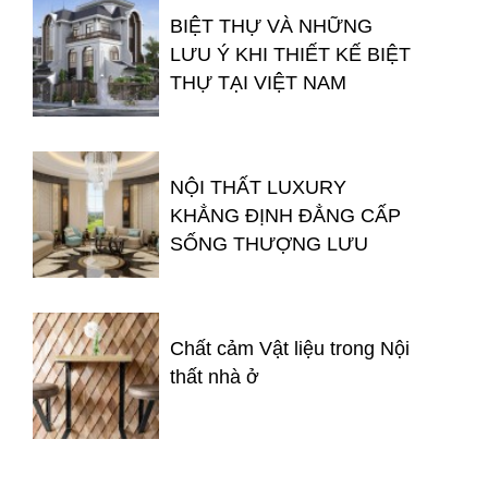
BIỆT THỰ VÀ NHỮNG
LƯU Ý KHI THIẾT KẾ BIỆT
THỰ TẠI VIỆT NAM
NỘI THẤT LUXURY
KHẲNG ĐỊNH ĐẲNG CẤP
SỐNG THƯỢNG LƯU
Chất cảm Vật liệu trong Nội
thất nhà ở