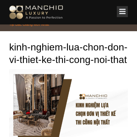
id="homepagex">
Home
/
Tin Tức & Sự Kiện
/
Bảng Giá Thiết Kế Và Thi Công Nội Thất
Tại Bắc Giang Mới Nhất
kinh-nghiem-lua-chon-don-
vi-thiet-ke-thi-cong-noi-that