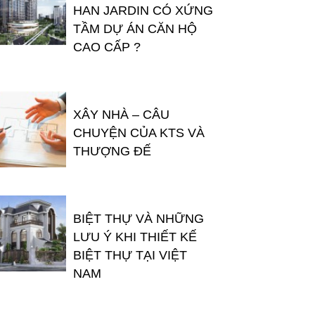
HAN JARDIN CÓ XỨNG
TẦM DỰ ÁN CĂN HỘ
CAO CẤP ?
XÂY NHÀ – CÂU
CHUYỆN CỦA KTS VÀ
THƯỢNG ĐẾ
BIỆT THỰ VÀ NHỮNG
LƯU Ý KHI THIẾT KẾ
BIỆT THỰ TẠI VIỆT
NAM