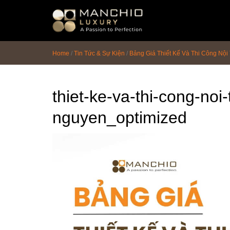
id="homepagex">
Home
/
Tin Tức & Sự Kiện
/
Bảng Giá Thiết Kế Và Thi Công Nội
thiet-ke-va-thi-cong-noi-t
nguyen_optimized