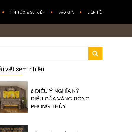
TIN TỨC & SỰ KIỆN
BÁO GIÁ
LIÊN HỆ
ài viết xem nhiều
6 ĐIỀU Ý NGHĨA KỲ
DIỆU CỦA VÀNG RÒNG
PHONG THỦY