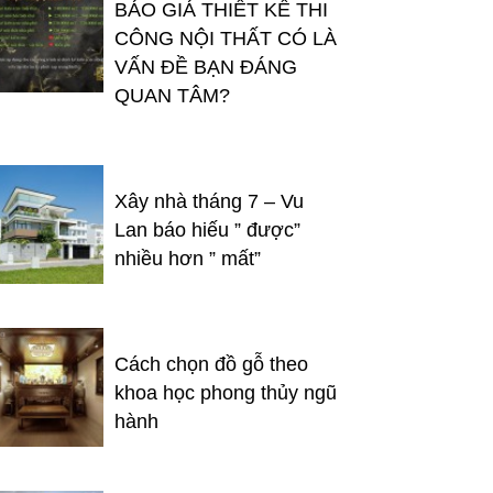
BÁO GIÁ THIẾT KẾ THI
CÔNG NỘI THẤT CÓ LÀ
VẤN ĐỀ BẠN ĐÁNG
QUAN TÂM?
Xây nhà tháng 7 – Vu
Lan báo hiếu ” được”
nhiều hơn ” mất”
Cách chọn đồ gỗ theo
khoa học phong thủy ngũ
hành