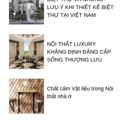
LƯU Ý KHI THIẾT KẾ BIỆT
THỰ TẠI VIỆT NAM
NỘI THẤT LUXURY
KHẲNG ĐỊNH ĐẲNG CẤP
SỐNG THƯỢNG LƯU
Chất cảm Vật liệu trong Nội
thất nhà ở