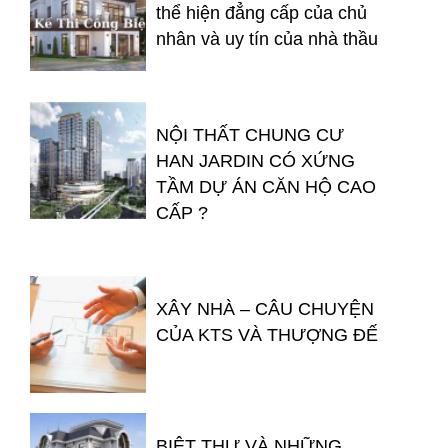
thể hiện đẳng cấp của chủ
nhân và uy tín của nhà thầu
NỘI THẤT CHUNG CƯ
HAN JARDIN CÓ XỨNG
TẦM DỰ ÁN CĂN HỘ CAO
CẤP ?
XÂY NHÀ – CÂU CHUYỆN
CỦA KTS VÀ THƯỢNG ĐẾ
BIỆT THỰ VÀ NHỮNG