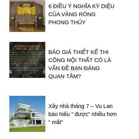
6 ĐIỀU Ý NGHĨA KỲ DIỆU
CỦA VÀNG RÒNG
PHONG THỦY
BÁO GIÁ THIẾT KẾ THI
CÔNG NỘI THẤT CÓ LÀ
VẤN ĐỀ BẠN ĐÁNG
QUAN TÂM?
Xây nhà tháng 7 – Vu Lan
báo hiếu ” được” nhiều hơn
” mất”