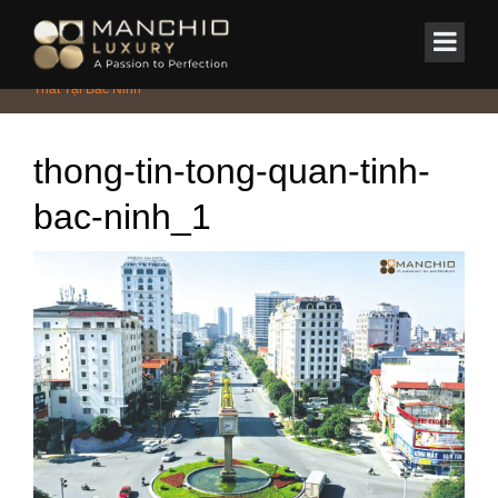
id="homepagex">
Home
/
Tin Tức & Sự Kiện
/
Bảng Báo Giá Thiết Kế Và Thi Công Nội
Thất Tại Bắc Ninh
thong-tin-tong-quan-tinh-
bac-ninh_1