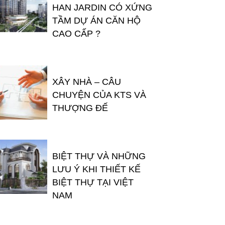
HAN JARDIN CÓ XỨNG
TẦM DỰ ÁN CĂN HỘ
CAO CẤP ?
XÂY NHÀ – CÂU
CHUYỆN CỦA KTS VÀ
THƯỢNG ĐẾ
BIỆT THỰ VÀ NHỮNG
LƯU Ý KHI THIẾT KẾ
BIỆT THỰ TẠI VIỆT
NAM