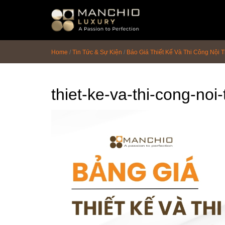
id="homepagex">
Home
/
Tin Tức & Sự Kiện
/
Báo Giá Thiết Kế Và Thi Công Nội T
thiet-ke-va-thi-cong-noi