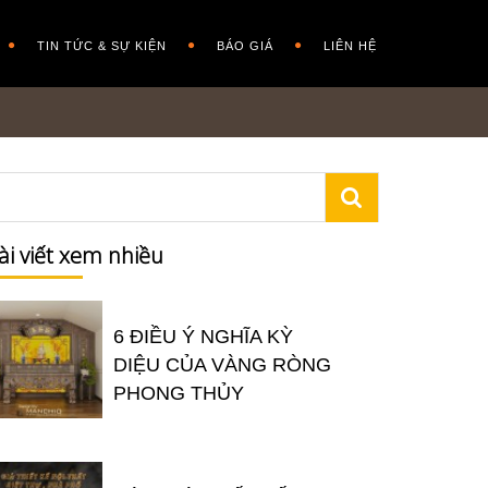
TIN TỨC & SỰ KIỆN
BÁO GIÁ
LIÊN HỆ
ài viết xem nhiều
6 ĐIỀU Ý NGHĨA KỲ
DIỆU CỦA VÀNG RÒNG
PHONG THỦY