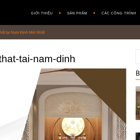
GIỚI THIỆU
SẢN PHẨM
CÁC CÔNG TRÌNH
hất tại Nam Định Mới Nhất
-that-tai-nam-dinh
B