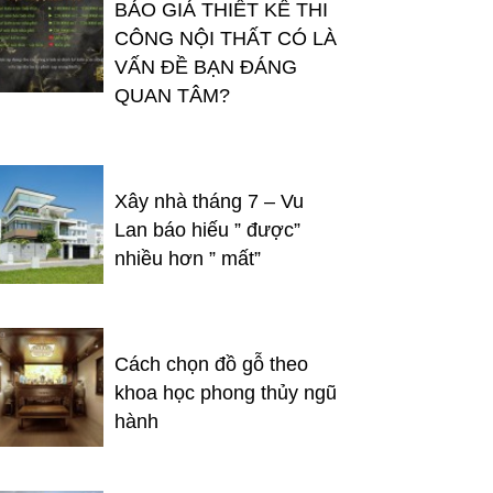
BÁO GIÁ THIẾT KẾ THI
CÔNG NỘI THẤT CÓ LÀ
VẤN ĐỀ BẠN ĐÁNG
QUAN TÂM?
Xây nhà tháng 7 – Vu
Lan báo hiếu ” được”
nhiều hơn ” mất”
Cách chọn đồ gỗ theo
khoa học phong thủy ngũ
hành