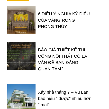
6 ĐIỀU Ý NGHĨA KỲ DIỆU
CỦA VÀNG RÒNG
PHONG THỦY
BÁO GIÁ THIẾT KẾ THI
CÔNG NỘI THẤT CÓ LÀ
VẤN ĐỀ BẠN ĐÁNG
QUAN TÂM?
Xây nhà tháng 7 – Vu Lan
báo hiếu ” được” nhiều hơn
” mất”