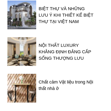
BIỆT THỰ VÀ NHỮNG
LƯU Ý KHI THIẾT KẾ BIỆT
THỰ TẠI VIỆT NAM
NỘI THẤT LUXURY
KHẲNG ĐỊNH ĐẲNG CẤP
SỐNG THƯỢNG LƯU
Chất cảm Vật liệu trong Nội
thất nhà ở