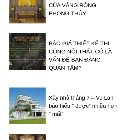
CỦA VÀNG RÒNG
PHONG THỦY
BÁO GIÁ THIẾT KẾ THI
CÔNG NỘI THẤT CÓ LÀ
VẤN ĐỀ BẠN ĐÁNG
QUAN TÂM?
Xây nhà tháng 7 – Vu Lan
báo hiếu ” được” nhiều hơn
” mất”