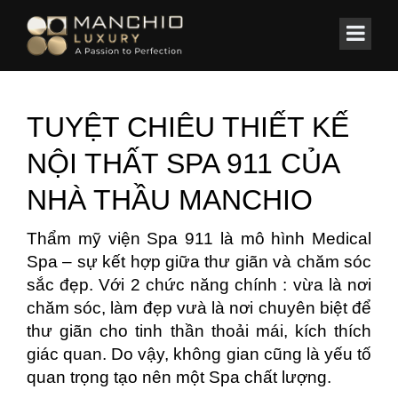
id="homepagex">
Home
/
Tin Tức & Sự Kiện
TUYỆT CHIÊU THIẾT KẾ
NỘI THẤT SPA 911 CỦA
NHÀ THẦU MANCHIO
Thẩm mỹ viện Spa 911 là mô hình Medical
Spa – sự kết hợp giữa thư giãn và chăm sóc
sắc đẹp. Với 2 chức năng chính : vừa là nơi
chăm sóc, làm đẹp vưà là nơi chuyên biệt để
thư giãn cho tinh thần thoải mái, kích thích
giác quan. Do vậy, không gian cũng là yếu tố
quan trọng tạo nên một Spa chất lượng.