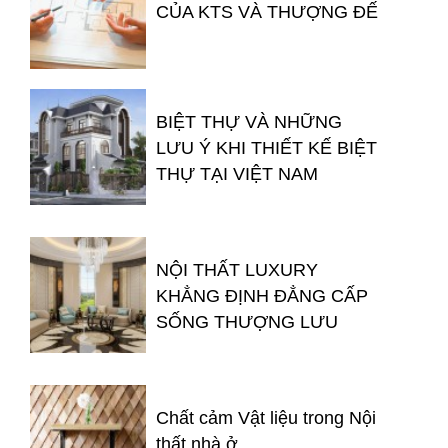
CỦA KTS VÀ THƯỢNG ĐẾ
BIỆT THỰ VÀ NHỮNG
LƯU Ý KHI THIẾT KẾ BIỆT
THỰ TẠI VIỆT NAM
NỘI THẤT LUXURY
KHẲNG ĐỊNH ĐẲNG CẤP
SỐNG THƯỢNG LƯU
Chất cảm Vật liệu trong Nội
thất nhà ở