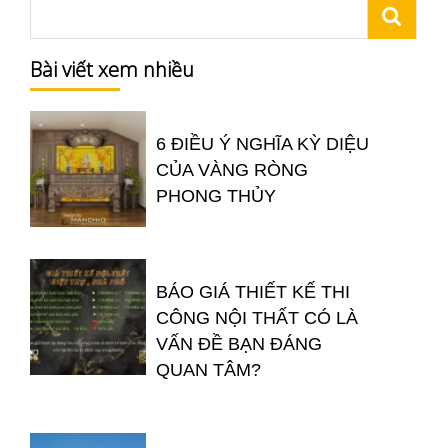
Bài viết xem nhiều
6 ĐIỀU Ý NGHĨA KỲ DIỆU
CỦA VÀNG RÒNG
PHONG THỦY
BÁO GIÁ THIẾT KẾ THI
CÔNG NỘI THẤT CÓ LÀ
VẤN ĐỀ BẠN ĐÁNG
QUAN TÂM?