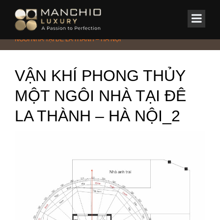
id="homepagex">
Home
/
Tin Tức & Sự Kiện
/
Phong thủy
/
VẬN KHÍ PHONG THỦY MỘT
NGÔI NHÀ TẠI ĐÊ LA THÀNH – HÀ NỘI
VẬN KHÍ PHONG THỦY
MỘT NGÔI NHÀ TẠI ĐÊ
LA THÀNH – HÀ NỘI_2