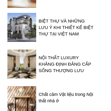
BIỆT THỰ VÀ NHỮNG
LƯU Ý KHI THIẾT KẾ BIỆT
THỰ TẠI VIỆT NAM
NỘI THẤT LUXURY
KHẲNG ĐỊNH ĐẲNG CẤP
SỐNG THƯỢNG LƯU
Chất cảm Vật liệu trong Nội
thất nhà ở