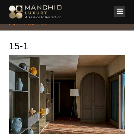
id="homepagex">
Home
/
Tin Tức & Sự Kiện
/
Phong cách
/
CĂN PENTHOUSE PHONG
CÁCH MIỀN NHIỆT ĐỚI
15-1