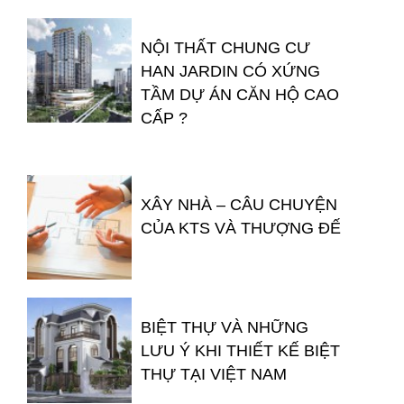
NỘI THẤT CHUNG CƯ
HAN JARDIN CÓ XỨNG
TẦM DỰ ÁN CĂN HỘ CAO
CẤP ?
XÂY NHÀ – CÂU CHUYỆN
CỦA KTS VÀ THƯỢNG ĐẾ
BIỆT THỰ VÀ NHỮNG
LƯU Ý KHI THIẾT KẾ BIỆT
THỰ TẠI VIỆT NAM