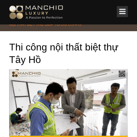
id="homepagex">
Home
/
Tin Tức & Sự Kiện
/
Tin tức
/
CHIA SẺ KINH NGHIỆM THI CÔNG
NỘI THẤT BIỆT THỰ GIÚP TỐI ƯU CHI PHÍ
Thi công nội thất biệt thự
Tây Hồ