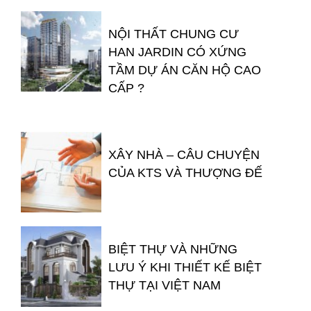
NỘI THẤT CHUNG CƯ
HAN JARDIN CÓ XỨNG
TẦM DỰ ÁN CĂN HỘ CAO
CẤP ?
XÂY NHÀ – CÂU CHUYỆN
CỦA KTS VÀ THƯỢNG ĐẾ
BIỆT THỰ VÀ NHỮNG
LƯU Ý KHI THIẾT KẾ BIỆT
THỰ TẠI VIỆT NAM