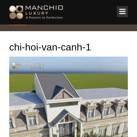
id="homepagex">
Home
/
BIỆT THỰ
/
BIỆT THỰ HIỆN ĐẠI GỖ ÓC CHÓ TẠI XUÂN
PHƯƠNG
chi-hoi-van-canh-1