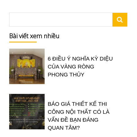
Bài viết xem nhiều
6 ĐIỀU Ý NGHĨA KỲ DIỆU
CỦA VÀNG RÒNG
PHONG THỦY
BÁO GIÁ THIẾT KẾ THI
CÔNG NỘI THẤT CÓ LÀ
VẤN ĐỀ BẠN ĐÁNG
QUAN TÂM?