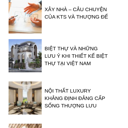
XÂY NHÀ – CÂU CHUYỆN
CỦA KTS VÀ THƯỢNG ĐẾ
BIỆT THỰ VÀ NHỮNG
LƯU Ý KHI THIẾT KẾ BIỆT
THỰ TẠI VIỆT NAM
NỘI THẤT LUXURY
KHẲNG ĐỊNH ĐẲNG CẤP
SỐNG THƯỢNG LƯU