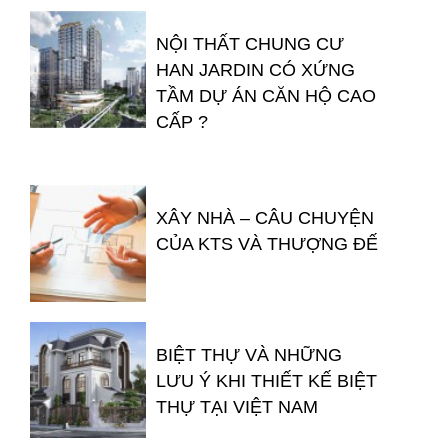
NỘI THẤT CHUNG CƯ
HAN JARDIN CÓ XỨNG
TẦM DỰ ÁN CĂN HỘ CAO
CẤP ?
XÂY NHÀ – CÂU CHUYỆN
CỦA KTS VÀ THƯỢNG ĐẾ
BIỆT THỰ VÀ NHỮNG
LƯU Ý KHI THIẾT KẾ BIỆT
THỰ TẠI VIỆT NAM