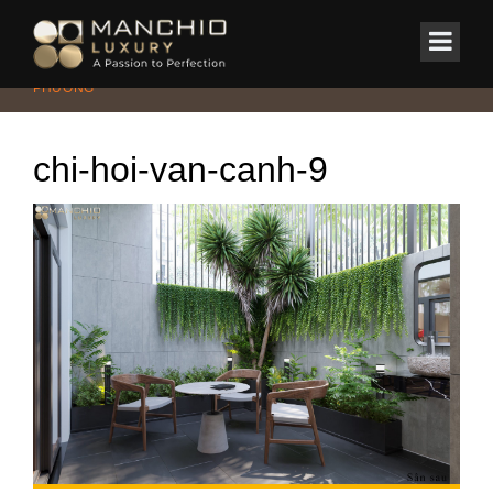
id="homepagex">
Home
/
BIỆT THỰ
/
BIỆT THỰ HIỆN ĐẠI GỖ ÓC CHÓ TẠI XUÂN
PHƯƠNG
chi-hoi-van-canh-9