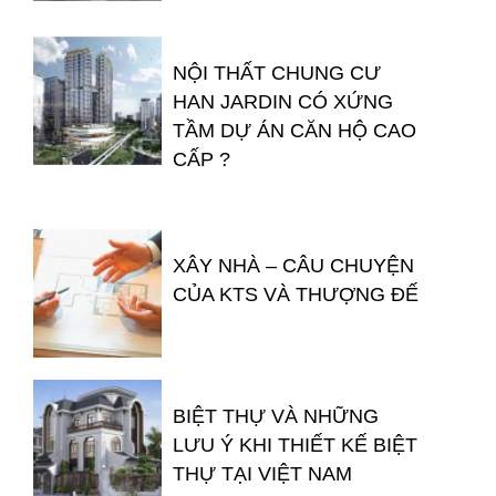
NỘI THẤT CHUNG CƯ
HAN JARDIN CÓ XỨNG
TẦM DỰ ÁN CĂN HỘ CAO
CẤP ?
XÂY NHÀ – CÂU CHUYỆN
CỦA KTS VÀ THƯỢNG ĐẾ
BIỆT THỰ VÀ NHỮNG
LƯU Ý KHI THIẾT KẾ BIỆT
THỰ TẠI VIỆT NAM