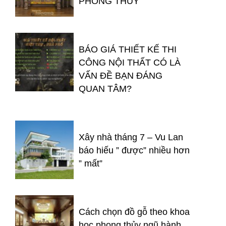
PHONG THỦY
BÁO GIÁ THIẾT KẾ THI
CÔNG NỘI THẤT CÓ LÀ
VẤN ĐỀ BẠN ĐÁNG
QUAN TÂM?
Xây nhà tháng 7 – Vu Lan
báo hiếu ” được” nhiều hơn
” mất”
Cách chọn đồ gỗ theo khoa
học phong thủy ngũ hành