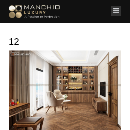
id="homepagex">
Home
/
BIỆT THỰ
/
Biệt Thự Monaco ( Mr. Lục )
12