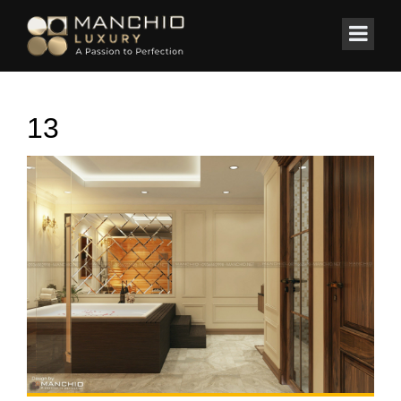
id="homepagex">
Home
/
BIỆT THỰ
/
Biệt Thự Monaco ( Mr. Lục )
13