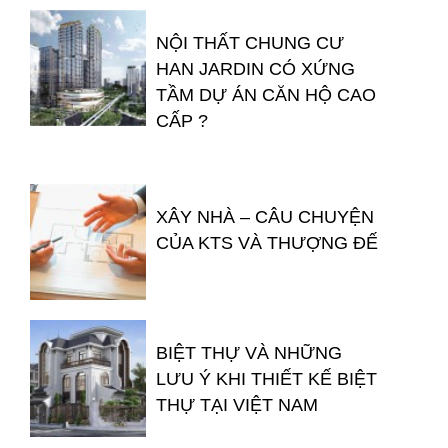
NỘI THẤT CHUNG CƯ
HAN JARDIN CÓ XỨNG
TẦM DỰ ÁN CĂN HỘ CAO
CẤP ?
XÂY NHÀ – CÂU CHUYỆN
CỦA KTS VÀ THƯỢNG ĐẾ
BIỆT THỰ VÀ NHỮNG
LƯU Ý KHI THIẾT KẾ BIỆT
THỰ TẠI VIỆT NAM