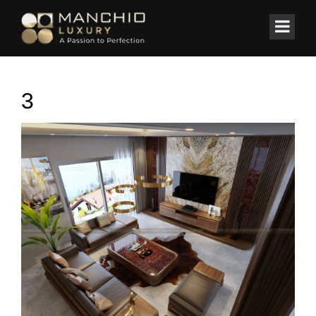
id="homepagex">
Home
/
BIỆT THỰ
/
Biệt Thự Monaco ( Mr. Lục )
3