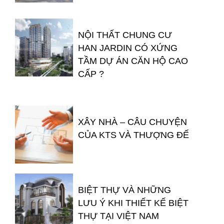
NỘI THẤT CHUNG CƯ
HAN JARDIN CÓ XỨNG
TẦM DỰ ÁN CĂN HỘ CAO
CẤP ?
XÂY NHÀ – CÂU CHUYỆN
CỦA KTS VÀ THƯỢNG ĐẾ
BIỆT THỰ VÀ NHỮNG
LƯU Ý KHI THIẾT KẾ BIỆT
THỰ TẠI VIỆT NAM