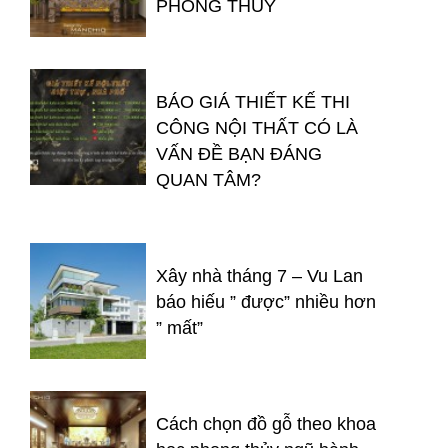
PHONG THỦY
BÁO GIÁ THIẾT KẾ THI
CÔNG NỘI THẤT CÓ LÀ
VẤN ĐỀ BẠN ĐÁNG
QUAN TÂM?
Xây nhà tháng 7 – Vu Lan
báo hiếu ” được” nhiều hơn
” mất”
Cách chọn đồ gỗ theo khoa