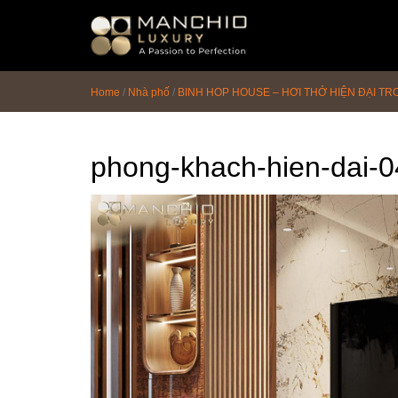
id="homepagex">
Home
/
Nhà phố
/
BINH HOP HOUSE – HƠI THỞ HIỆN ĐẠI 
phong-khach-hien-dai-0