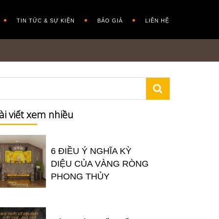
TIN TỨC & SỰ KIỆN
BÁO GIÁ
LIÊN HỆ
ài viết xem nhiều
6 ĐIỀU Ý NGHĨA KỲ
DIỆU CỦA VÀNG RÒNG
PHONG THỦY