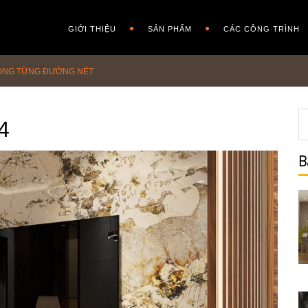
GIỚI THIỆU
SẢN PHẨM
CÁC CÔNG TRÌNH
TRONG TỪNG ĐƯỜNG NÉT
4
B