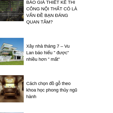
BÁO GIÁ THIẾT KẾ THI
CÔNG NỘI THẤT CÓ LÀ
VẤN ĐỀ BẠN ĐÁNG
QUAN TÂM?
Xây nhà tháng 7 – Vu
Lan báo hiếu ” được”
nhiều hơn ” mất”
Cách chọn đồ gỗ theo
khoa học phong thủy ngũ
hành