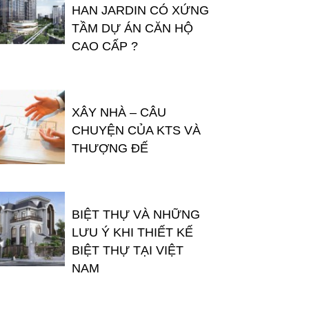
HAN JARDIN CÓ XỨNG
TẦM DỰ ÁN CĂN HỘ
CAO CẤP ?
XÂY NHÀ – CÂU
CHUYỆN CỦA KTS VÀ
THƯỢNG ĐẾ
BIỆT THỰ VÀ NHỮNG
LƯU Ý KHI THIẾT KẾ
BIỆT THỰ TẠI VIỆT
NAM