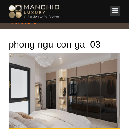
id="homepagex">
Home
/
Nhà phố
/
BINH HOP HOUSE – HƠI THỞ HIỆN ĐẠI TRONG
TỪNG ĐƯỜNG NÉT
phong-ngu-con-gai-03