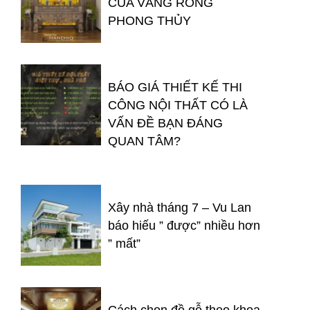
CỦA VÀNG RÒNG
PHONG THỦY
BÁO GIÁ THIẾT KẾ THI
CÔNG NỘI THẤT CÓ LÀ
VẤN ĐỀ BẠN ĐÁNG
QUAN TÂM?
Xây nhà tháng 7 – Vu Lan
báo hiếu ” được” nhiều hơn
” mất”