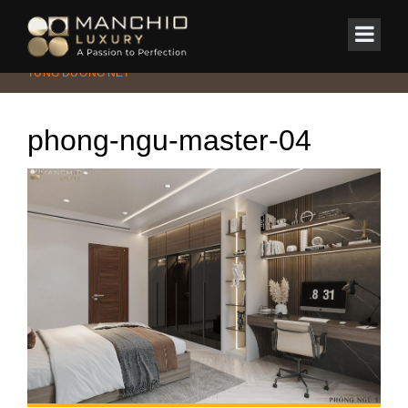
id="homepagex">
Home
/
Nhà phố
/
BINH HOP HOUSE – HƠI THỞ HIỆN ĐẠI TRONG
TỪNG ĐƯỜNG NÉT
phong-ngu-master-04