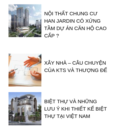
NỘI THẤT CHUNG CƯ
HAN JARDIN CÓ XỨNG
TẦM DỰ ÁN CĂN HỘ CAO
CẤP ?
XÂY NHÀ – CÂU CHUYỆN
CỦA KTS VÀ THƯỢNG ĐẾ
BIỆT THỰ VÀ NHỮNG
LƯU Ý KHI THIẾT KẾ BIỆT
THỰ TẠI VIỆT NAM