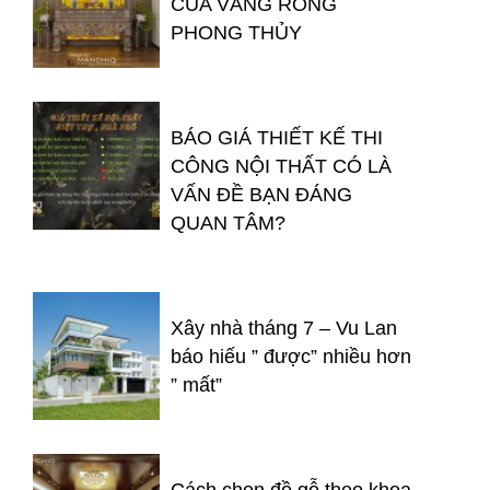
CỦA VÀNG RÒNG
PHONG THỦY
BÁO GIÁ THIẾT KẾ THI
CÔNG NỘI THẤT CÓ LÀ
VẤN ĐỀ BẠN ĐÁNG
QUAN TÂM?
Xây nhà tháng 7 – Vu Lan
báo hiếu ” được” nhiều hơn
” mất”