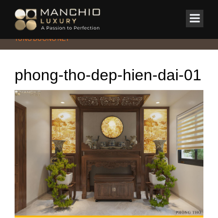
id="homepagex">
Home
/
Nhà phố
/
BINH HOP HOUSE – HƠI THỞ HIỆN ĐẠI TRONG
TỪNG ĐƯỜNG NÉT
phong-tho-dep-hien-dai-01