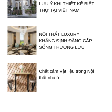
LƯU Ý KHI THIẾT KẾ BIỆT
THỰ TẠI VIỆT NAM
NỘI THẤT LUXURY
KHẲNG ĐỊNH ĐẲNG CẤP
SỐNG THƯỢNG LƯU
Chất cảm Vật liệu trong Nội
thất nhà ở