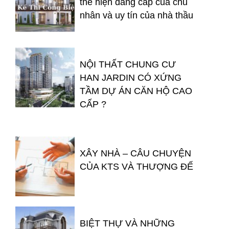
thể hiện đẳng cấp của chủ
nhân và uy tín của nhà thầu
NỘI THẤT CHUNG CƯ
HAN JARDIN CÓ XỨNG
TẦM DỰ ÁN CĂN HỘ CAO
CẤP ?
XÂY NHÀ – CÂU CHUYỆN
CỦA KTS VÀ THƯỢNG ĐẾ
BIỆT THỰ VÀ NHỮNG