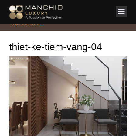
id="homepagex">
Home
/
Nhà phố
/
BINH HOP HOUSE – HƠI THỞ HIỆN ĐẠI TRONG
TỪNG ĐƯỜNG NÉT
thiet-ke-tiem-vang-04