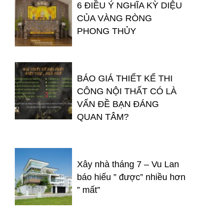
6 ĐIỀU Ý NGHĨA KỲ DIỆU
CỦA VÀNG RÒNG
PHONG THỦY
BÁO GIÁ THIẾT KẾ THI
CÔNG NỘI THẤT CÓ LÀ
VẤN ĐỀ BẠN ĐÁNG
QUAN TÂM?
Xây nhà tháng 7 – Vu Lan
báo hiếu ” được” nhiều hơn
” mất”