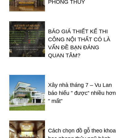
PHONG THỦY
BÁO GIÁ THIẾT KẾ THI
CÔNG NỘI THẤT CÓ LÀ
VẤN ĐỀ BẠN ĐÁNG
QUAN TÂM?
Xây nhà tháng 7 – Vu Lan
báo hiếu ” được” nhiều hơn
” mất”
Cách chọn đồ gỗ theo khoa