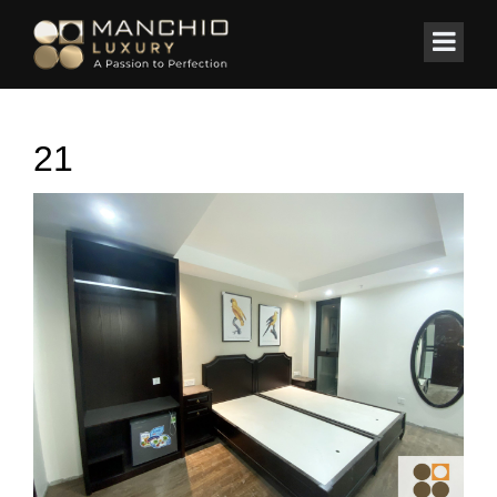
id="homepagex">
Home
/
KHÁCH SẠN
/
Hotel Blissington 65 Hàng Bè – Hà Nội
21