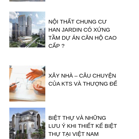
NỘI THẤT CHUNG CƯ
HAN JARDIN CÓ XỨNG
TẦM DỰ ÁN CĂN HỘ CAO
CẤP ?
XÂY NHÀ – CÂU CHUYỆN
CỦA KTS VÀ THƯỢNG ĐẾ
BIỆT THỰ VÀ NHỮNG
LƯU Ý KHI THIẾT KẾ BIỆT
THỰ TẠI VIỆT NAM