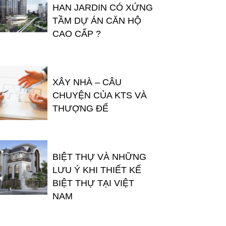
HAN JARDIN CÓ XỨNG
TẦM DỰ ÁN CĂN HỘ
CAO CẤP ?
XÂY NHÀ – CÂU
CHUYỆN CỦA KTS VÀ
THƯỢNG ĐẾ
BIỆT THỰ VÀ NHỮNG
LƯU Ý KHI THIẾT KẾ
BIỆT THỰ TẠI VIỆT
NAM