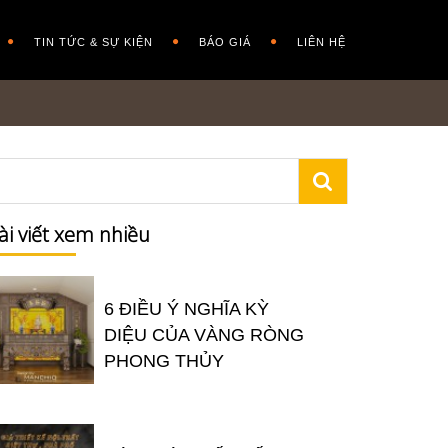
TIN TỨC & SỰ KIỆN
BÁO GIÁ
LIÊN HỆ
ài viết xem nhiều
6 ĐIỀU Ý NGHĨA KỲ
DIỆU CỦA VÀNG RÒNG
PHONG THỦY