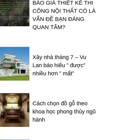
BÁO GIÁ THIẾT KẾ THI
CÔNG NỘI THẤT CÓ LÀ
VẤN ĐỀ BẠN ĐÁNG
QUAN TÂM?
Xây nhà tháng 7 – Vu
Lan báo hiếu ” được”
nhiều hơn ” mất”
Cách chọn đồ gỗ theo
khoa học phong thủy ngũ
hành