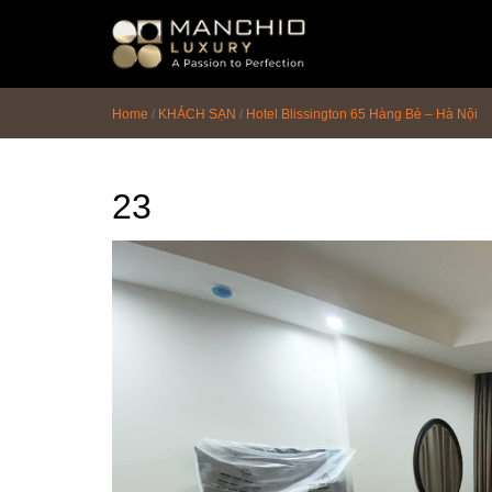
id="homepagex">
Home
/
KHÁCH SẠN
/
Hotel Blissington 65 Hàng Bè – Hà Nội
23