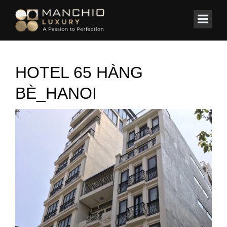
id="homepagex">
Home
/
KHÁCH SẠN
/
Hotel Blissington 65 Hàng Bè – Hà Nội
HOTEL 65 HÀNG
BÈ_HANOI