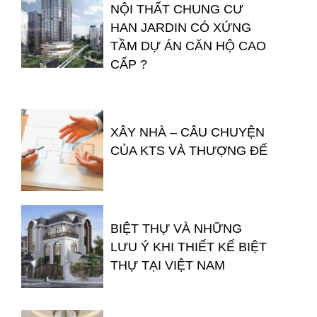
NỘI THẤT CHUNG CƯ
HAN JARDIN CÓ XỨNG
TẦM DỰ ÁN CĂN HỘ CAO
CẤP ?
XÂY NHÀ – CÂU CHUYỆN
CỦA KTS VÀ THƯỢNG ĐẾ
BIỆT THỰ VÀ NHỮNG
LƯU Ý KHI THIẾT KẾ BIỆT
THỰ TẠI VIỆT NAM