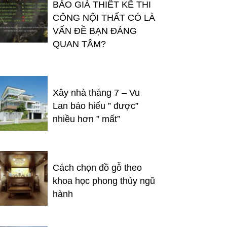
BÁO GIÁ THIẾT KẾ THI
CÔNG NỘI THẤT CÓ LÀ
VẤN ĐỀ BẠN ĐÁNG
QUAN TÂM?
Xây nhà tháng 7 – Vu
Lan báo hiếu ” được”
nhiều hơn ” mất”
Cách chọn đồ gỗ theo
khoa học phong thủy ngũ
hành