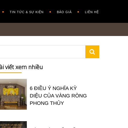
TIN TỨC & SỰ KIỆN
BÁO GIÁ
LIÊN HỆ
ài viết xem nhiều
6 ĐIỀU Ý NGHĨA KỲ
DIỆU CỦA VÀNG RÒNG
PHONG THỦY