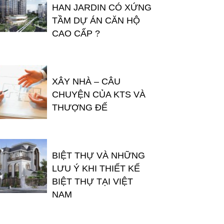
HAN JARDIN CÓ XỨNG
TẦM DỰ ÁN CĂN HỘ
CAO CẤP ?
XÂY NHÀ – CÂU
CHUYỆN CỦA KTS VÀ
THƯỢNG ĐẾ
BIỆT THỰ VÀ NHỮNG
LƯU Ý KHI THIẾT KẾ
BIỆT THỰ TẠI VIỆT
NAM