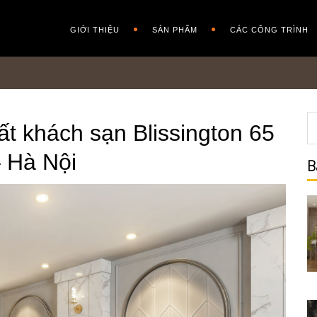
GIỚI THIỆU
SẢN PHẨM
CÁC CÔNG TRÌNH
ất khách sạn Blissington 65
 Hà Nội
B