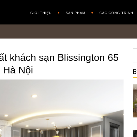
GIỚI THIỆU
SẢN PHẨM
CÁC CÔNG TRÌNH
ất khách sạn Blissington 65
 Hà Nội
B