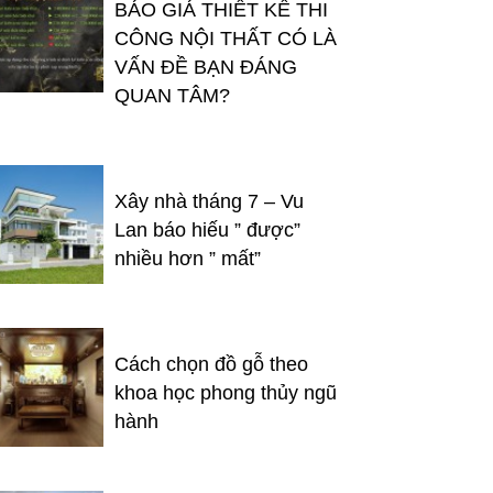
BÁO GIÁ THIẾT KẾ THI
CÔNG NỘI THẤT CÓ LÀ
VẤN ĐỀ BẠN ĐÁNG
QUAN TÂM?
Xây nhà tháng 7 – Vu
Lan báo hiếu ” được”
nhiều hơn ” mất”
Cách chọn đồ gỗ theo
khoa học phong thủy ngũ
hành