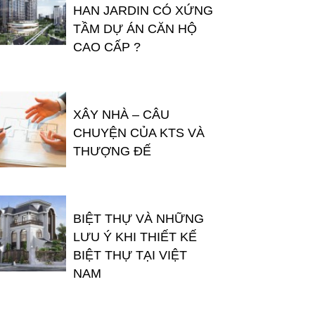
HAN JARDIN CÓ XỨNG
TẦM DỰ ÁN CĂN HỘ
CAO CẤP ?
XÂY NHÀ – CÂU
CHUYỆN CỦA KTS VÀ
THƯỢNG ĐẾ
BIỆT THỰ VÀ NHỮNG
LƯU Ý KHI THIẾT KẾ
BIỆT THỰ TẠI VIỆT
NAM