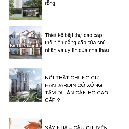
rỗng
Thiết kế biệt thự cao cấp
thể hiện đẳng cấp của chủ
nhân và uy tín của nhà thầu
NỘI THẤT CHUNG CƯ
HAN JARDIN CÓ XỨNG
TẦM DỰ ÁN CĂN HỘ CAO
CẤP ?
XÂY NHÀ – CÂU CHUYỆN