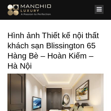
id="homepagex">
Home
/
KHÁCH SẠN
/
Hotel Blissington 65 Hàng Bè – Hà Nội
Hình ảnh Thiết kế nội thất
khách sạn Blissington 65
Hàng Bè – Hoàn Kiếm –
Hà Nội