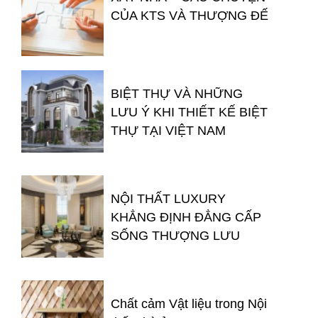
CỦA KTS VÀ THƯỢNG ĐẾ
BIỆT THỰ VÀ NHỮNG
LƯU Ý KHI THIẾT KẾ BIỆT
THỰ TẠI VIỆT NAM
NỘI THẤT LUXURY
KHẲNG ĐỊNH ĐẲNG CẤP
SỐNG THƯỢNG LƯU
Chất cảm Vật liệu trong Nội