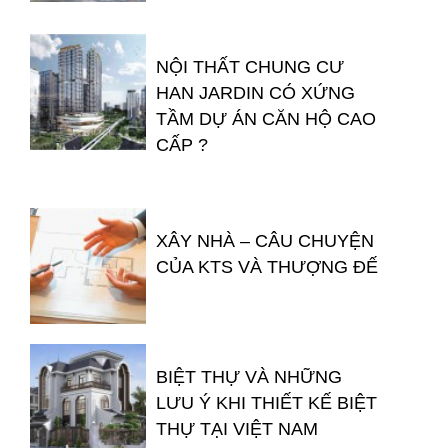
NỘI THẤT CHUNG CƯ
HAN JARDIN CÓ XỨNG
TẦM DỰ ÁN CĂN HỘ CAO
CẤP ?
XÂY NHÀ – CÂU CHUYỆN
CỦA KTS VÀ THƯỢNG ĐẾ
BIỆT THỰ VÀ NHỮNG
LƯU Ý KHI THIẾT KẾ BIỆT
THỰ TẠI VIỆT NAM