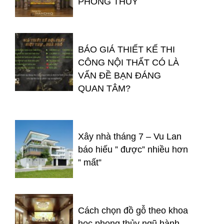
PHONG THỦY
BÁO GIÁ THIẾT KẾ THI
CÔNG NỘI THẤT CÓ LÀ
VẤN ĐỀ BẠN ĐÁNG
QUAN TÂM?
Xây nhà tháng 7 – Vu Lan
báo hiếu ” được” nhiều hơn
” mất”
Cách chọn đồ gỗ theo khoa
học phong thủy ngũ hành