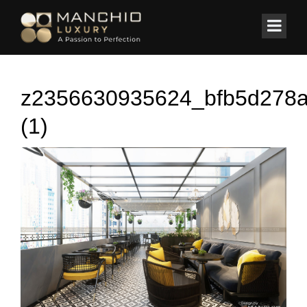
id="homepagex">
Home
/
KHÁCH SẠN
/
Hotel Blissington 65 Hàng Bè – Hà Nội
z2356630935624_bfb5d278
(1)