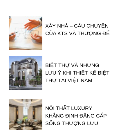
XÂY NHÀ – CÂU CHUYỆN
CỦA KTS VÀ THƯỢNG ĐẾ
BIỆT THỰ VÀ NHỮNG
LƯU Ý KHI THIẾT KẾ BIỆT
THỰ TẠI VIỆT NAM
NỘI THẤT LUXURY
KHẲNG ĐỊNH ĐẲNG CẤP
SỐNG THƯỢNG LƯU