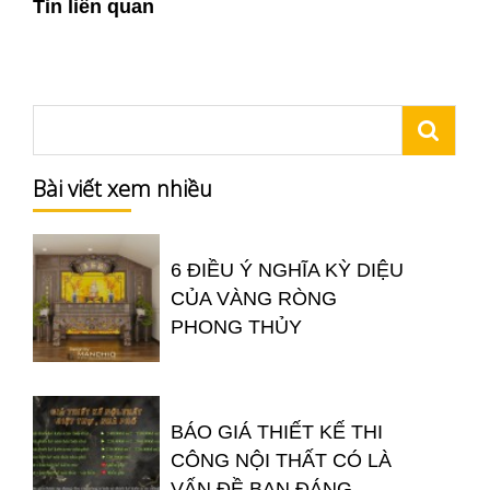
Tin liên quan
Bài viết xem nhiều
6 ĐIỀU Ý NGHĨA KỲ DIỆU
CỦA VÀNG RÒNG
PHONG THỦY
BÁO GIÁ THIẾT KẾ THI
CÔNG NỘI THẤT CÓ LÀ
VẤN ĐỀ BẠN ĐÁNG