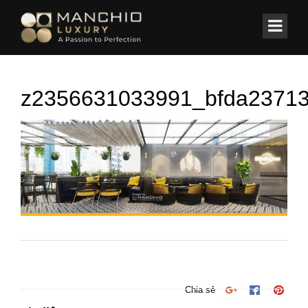
id="homepagex">
Home
/
KHÁCH SẠN
/
Hotel Blissington 65 Hàng Bè – Hà Nội
z2356631033991_bfda2371
Chia sẻ