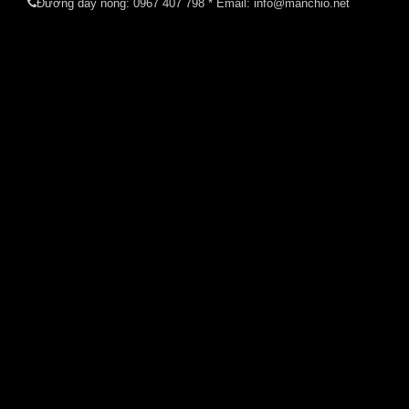
Đường dây nóng:
0967 407 798
* Email: info@manchio.net